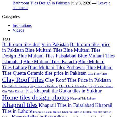
Bathroom Tiles Design in Pakistan
July 8, 2026 —
Leave a
comment
Categories
Inspirations
Videos
Tags
Bathroom tiles design in Pakistan
Bathroom tiles price
in Pakistan
Blue Multani Tiles
Blue Multani Tiles
Design
Blue Multani Tiles Faisalabad
Blue Multani Tiles
Islamabad
Blue Multani Tiles Karachi
Blue Multani
Tiles Lahore
Blue Multani Tiles Peshawar
Blue Multani
Tiles Quetta
Ceramic tiles price in Pakistan
Clay Floor Tiles
Clay Roof Tiles
Clay Roof Tiles Price in Pakistan
Clay Tiles for Indoors
Clay Tiles for Outdoors
Clay Tiles in Islamabad
Clay Tiles in Lahore
Flat khaprail tile
Gutka tiles in Sukkur
Clay Tiles Karachi
Home tiles design photos
Khaprail Tile Lahore
Khaprail tiles
Khaprail Tiles in Faisalabad
Khaprail
Tiles in Lahore
khaprail tiles in Multan
Khaprail Tiles in Multan Pak clay tiles in
Khaprail tiles in Sargodha