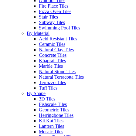
Outdoor Tiles
Fire Place Tiles
Pizza Oven Tiles
Stair Tiles
Subway Tiles
Swimming Pool Tiles
By Material
Acid Resistant Tiles
Ceramic Tiles
Natural Clay Tiles
Concrete Tiles
Khaprail Tiles
Marble Tiles
Natural Stone Tiles
Natural Terracotta Tiles
Terrazzo Tiles
Tuff Tiles
By Shape
3D Tiles
Fishscale Tiles
Geometric Tiles
Herringbone Tiles
Kit Kat Tiles
Lantern Tiles
Mosaic Tiles