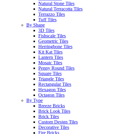
Natural Stone Tiles
Natural Terracotta Tiles
Terrazzo Tiles
Tuff Tiles
By Shape
3D Tiles
Fishscale Tiles
Geometric Tiles
Herringbone Tiles
Kit Kat Tiles
Lantern Tiles
Mosaic Tiles
Penny Round Tiles
Square Tiles
Triangle Tiles
Rectangular Tiles
Hexagon Tiles
Octagon Tiles
By Type
Breeze Bricks
Brick Look Tiles
Brick Tiles
Custom Design Tiles
Decorative Tiles
Fire Bricks