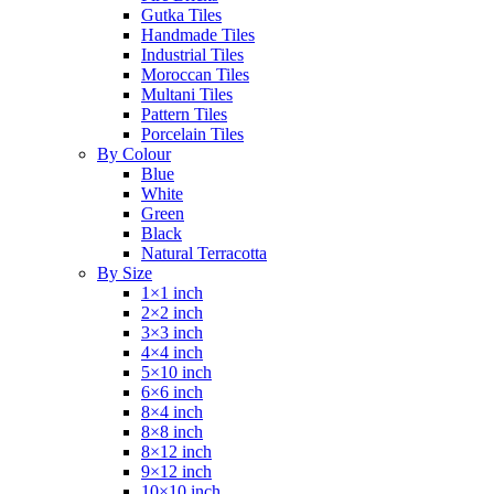
Gutka Tiles
Handmade Tiles
Industrial Tiles
Moroccan Tiles
Multani Tiles
Pattern Tiles
Porcelain Tiles
By Colour
Blue
White
Green
Black
Natural Terracotta
By Size
1×1 inch
2×2 inch
3×3 inch
4×4 inch
5×10 inch
6×6 inch
8×4 inch
8×8 inch
8×12 inch
9×12 inch
10×10 inch