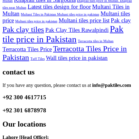
Multan
khaprail tiles price in Multan. khaprail
Latest tiles design for floor
Multani Tiles in
tiles near Multan
Multan
Multani tiles
Multani Tiles in Pakistan Multani tiles price in pakistan
price
Multani tiles price list
Pak clay
Multani tiles price in pakistan
Pak
Pak clay tiles
Pak Clay Tiles Rawalpindi
tile price in Pakistan
Terracotta tiles in Multan
Terracotta Tiles Price in
Terracotta Tiles Price
Pakistan
Wall tiles price in pakistan
Tuff Tiles
contact us
If you have any question, please contact us at
info@paktiles.com
+92
300 4617715
+92
301 6878978
Our locations
Lahore [Head Office]: