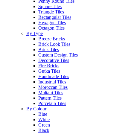
Penny Round Tiles
Square Tiles
Triangle Tiles
Rectangular Tiles
Hexagon Tiles
Octagon Tiles
By Type
Breeze Bricks
Brick Look Tiles
Brick Tiles
Custom Design Tiles
Decorative Tiles
Fire Bricks
Gutka Tiles
Handmade Tiles
Industrial Tiles
Moroccan Tiles
Multani Tiles
Pattern Tiles
Porcelain Tiles
By Colour
Blue
White
Green
Black