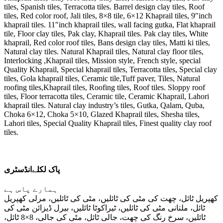
tiles, Spanish tiles, Terracotta tiles. Barrel design clay tiles, Roof
tiles, Red color roof, Jali tiles, 8×8 tile, 6×12 Khaprail tiles, 9″inch
khaprail tiles. 11″inch khaprail tiles, wall facing gutka, Flat khaprail
tile, Floor clay tiles, Pak clay, Khaprail tiles. Pak clay tiles, White
khaprail, Red color roof tiles, Bans design clay tiles, Matti ki tiles,
Natural clay tiles. Natural Khaprail tiles, Natural clay floor tiles,
Interlocking ,Khaprail tiles, Mission style, French style, special
Quality Khaprail, Special khaprail tiles, Terracotta tiles, Special clay
tiles, Gola khaprail tiles, Ceramic tile,Tuff paver, Tiles, Natural
roofing tiles,Khaprail tiles, Roofing tiles, Roof tiles. Sloppy roof
tiles, Floor terracotta tiles, Ceramic tile, Ceramic Khaprail, Lahori
khaprail tiles. Natural clay industry’s tiles, Gutka, Qalam, Quba,
Choka 6×12, Choka 5×10, Glazed Khaprail tiles, Shesha tiles,
Lahori tiles, Special Quality Khaprail tiles, Finest quality clay roof
tiles.
پاک لکلےانڈسٹری
ہمارے پاس ہے
کھپریل ٹائل، چھت کی مٹی کی ٹائلیں، مٹی کی ٹائلیں، مرلی کھپریل
ٹائل، ملتانی مٹی کی ٹائلیں، ٹیراکوٹا ٹائلیں، بیرل ڈیزائن مٹی کی
ٹائلیں، سرخ رنگ کی چھت، جالی ٹائل، مٹی کی جالی، 8×8 ٹائل،