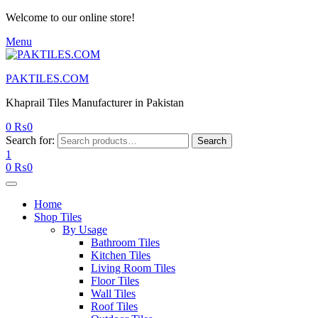
Welcome to our online store!
Menu
PAKTILES.COM
Khaprail Tiles Manufacturer in Pakistan
0
₨
0
Search for:
Search
1
0
₨
0
Home
Shop Tiles
By Usage
Bathroom Tiles
Kitchen Tiles
Living Room Tiles
Floor Tiles
Wall Tiles
Roof Tiles