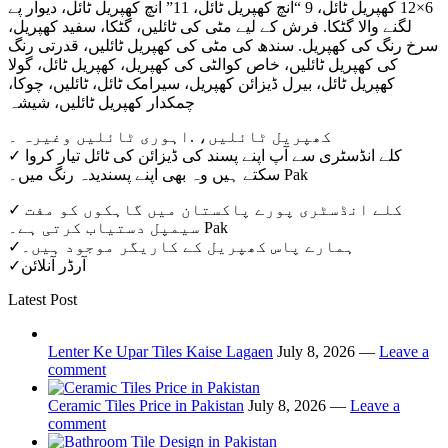
6×12 کھپریل ٹائل، 9 “انچ کھپریل ٹائل، 11” انچ کھپریل ٹائل، دیوار پے
لگنے والا گٹکا. فرش کے لیے مٹی کی ٹائلیں، گٹکا، سفید کھپریل،
سرخ رنگ کی کھپریل. سندھ کی مٹی کی کھپریل ٹائلیں، قدرتی رنگ
کی کھپریل ٹائلیں، خاص کوالٹی کی کھپریل، کھپریل ٹائل، گولا
کھپریل ٹائل، بیرل ڈیزائن کھپریل، سیرامک ​​ٹائل، ٹائلیں، چوکا،
چمکدار کھپریل ٹائلیں، شیشہ
کھپریل ٹائلیں، .اہوری ٹائلیں وغیرہ ۔
✓ کلے انڈسٹری سے آپ اپنے پسند کی ڈیزائن کی ٹائل تیار کروا
سکتے ہیں وہ بھی اپنے پسندیدہ رنگ میں۔ Pak
✓ کلے انڈسٹری پورے پاکستان میں گاہکوں کو مفت
سیمپل دستیاب کرتی ہے۔ Pak
✓ہمارے پاس کھپریل کے کاریگر موجود ہیں۔
✓آرڈر آنلائن
Latest Post
Lenter Ke Upar Tiles Kaise Lagaen
July 8, 2026 —
Leave a
comment
Ceramic Tiles Price in Pakistan
July 8, 2026 —
Leave a
comment